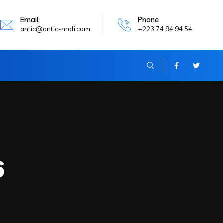
Email
Phone
antic@antic-mali.com
+223 74 94 94 54
6