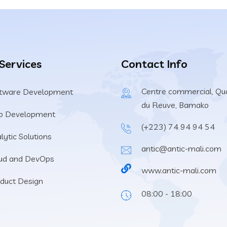
 Services
Contact Info
Centre commercial, Qu
tware Development
du Fleuve, Bamako
b Development
(+223) 74 94 94 54
lytic Solutions
antic@antic-mali.com
ud and DevOps
www.antic-mali.com
duct Design
08:00 - 18:00